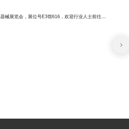
2020第五十一届沈阳国际医疗器械展览会，展位号E3馆616，欢迎行业人士前往参观交流!
艾乐P
202