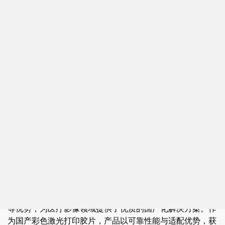
上海艾乐影像材料有限公司成立于 2011 年，是一家专
注于数码影像材料领域研发、生产、销售的高新技术企业。
公司位于长三角核心区域，建筑面积达12000平方米，配备
专业实验室与现代化生产设备，并依托高校人才资源，组建
了行业资深研发团队。公司多项技术与产品拥有自主知识产
权，技术水平获市场与行业认可。
公司主营产品包括：PVC打印材料、PVC数码印刷材
料、PET打印材料、彩色激光打印片、医用打印胶片、医用
干式胶片、医用X射线胶片等系列。顺应市场与各品牌打
印、数码印刷设备普及趋势，公司开发多品类打印与数码印
刷材料，产品已广泛应用于多个行业领域。同时，公司对外
承接新材料数码涂层开发与技术合作，欢迎各界洽谈。
其中，艾乐医X射线胶片、医用干式激光胶片系列产品
具备节能环保、经济高效、影像稳定、色彩清晰、长期保存
等优势，为医疗影像领域提供了优质的国产化解决方案。作
为国产彩色激光打印胶片，产品以可靠性能与适配优势，获