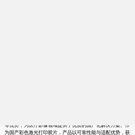
上海艾乐影像材料有限公司成立于 2011 年，是一家专
注于数码影像材料领域研发、生产、销售的高新技术企业。
公司位于长三角核心区域，建筑面积达12000平方米，配备
专业实验室与现代化生产设备，并依托高校人才资源，组建
了行业资深研发团队。公司多项技术与产品拥有自主知识产
权，技术水平获市场与行业认可。
公司主营产品包括：PVC打印材料、PVC数码印刷材
料、PET打印材料、彩色激光打印片、医用打印胶片、医用
干式胶片、医用X射线胶片等系列。顺应市场与各品牌打
印、数码印刷设备普及趋势，公司开发多品类打印与数码印
刷材料，产品已广泛应用于多个行业领域。同时，公司对外
承接新材料数码涂层开发与技术合作，欢迎各界洽谈。
其中，艾乐医X射线胶片、医用干式激光胶片系列产品
具备节能环保、经济高效、影像稳定、色彩清晰、长期保存
等优势，为医疗影像领域提供了优质的国产化解决方案。作
为国产彩色激光打印胶片，产品以可靠性能与适配优势，获