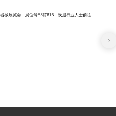
2020第五十一届沈阳国际医疗器械展览会，展位号E3馆616，欢迎行业人士前往参观交流!
艾乐P
202